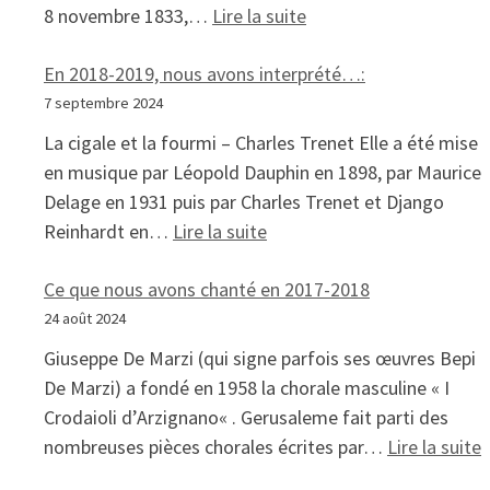
: En 2019-2020, notre 
8 novembre 1833,…
Lire la suite
En 2018-2019, nous avons interprété…:
7 septembre 2024
La cigale et la fourmi – Charles Trenet Elle a été mise
en musique par Léopold Dauphin en 1898, par Maurice
Delage en 1931 puis par Charles Trenet et Django
: En 2018-2019, nous avons
Reinhardt en…
Lire la suite
Ce que nous avons chanté en 2017-2018
24 août 2024
Giuseppe De Marzi (qui signe parfois ses œuvres Bepi
De Marzi) a fondé en 1958 la chorale masculine « I
Crodaioli d’Arzignano« . Gerusaleme fait parti des
:
nombreuses pièces chorales écrites par…
Lire la suite